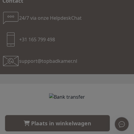
Contact
24/7 via onze HelpdeskChat
+31 165 799 498
support@topbadkamer.nl
TopBadkamer.nl | Copyright 2006 - 2026 | Alle rechten
Plaats in winkelwagen
voorbehouden |
Cookies