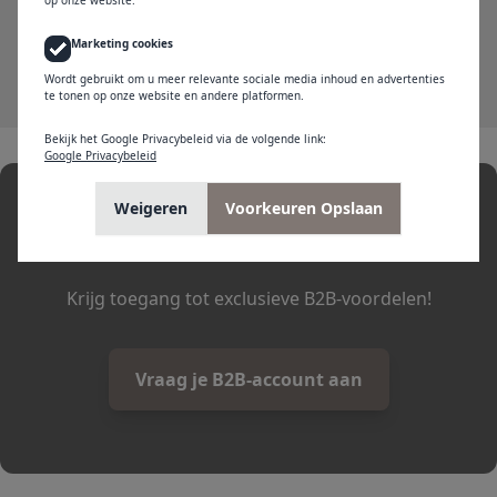
€ 1.518,34
Levering binnen 1 week
Marketing cookies
Wordt gebruikt om u meer relevante sociale media inhoud en advertenties
te tonen op onze website en andere platformen.
Bekijk het Google Privacybeleid via de volgende link:
Google Privacybeleid
Weigeren
Voorkeuren Opslaan
Heeft u een bedrijf?
Krijg toegang tot exclusieve B2B-voordelen!
Vraag je B2B-account aan