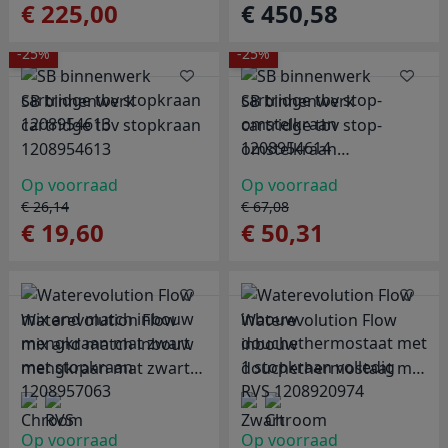
€ 225,00
€ 450,58
-25%
-25%
SB binnenwerk
SB binnenwerk
cartridge tbv stopkraan
cartridge tbv stop-
1208954613
omstelkraan
1208954614
Op voorraad
Op voorraad
€ 26,14
€ 67,08
€ 19,60
€ 50,31
Waterevolution Flow
Waterevolution Flow
mix and match inbouw
inbouw
mengkraan mat zwart
douchethermostaat met
met stopkraan
1 stopkraan volledig
1208957063
RVS 1208920974
Op voorraad
Op voorraad