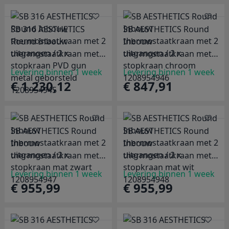
SB 316 AESTHETICS
SB AESTHETICS Round
Round Inbouw
Inbouw
thermostaatkraan met 2
thermostaatkraan met 2
uitgangen / 2 x
uitgangen / 2 x
Levering binnen 1 week
Levering binnen 1 week
stopkraan PVD gun
stopkraan chroom
€ 1.230,12
€ 847,91
metal geborsteld
1208954946
1208954945
SB AESTHETICS Round
SB AESTHETICS Round
Inbouw
Inbouw
thermostaatkraan met 2
thermostaatkraan met 2
uitgangen / 2 x
uitgangen / 2 x
Levering binnen 1 week
Levering binnen 1 week
stopkraan mat zwart
stopkraan mat wit
€ 955,99
€ 955,99
1208954947
1208954948