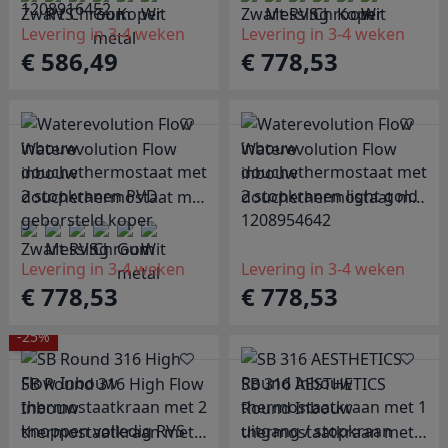
geborsteld messing
1208948847
1208916452
Levering in 3-4 weken
Levering in 3-4 weken
€ 586,49
€ 778,53
Waterevolution Flow
Waterevolution Flow
inbouw
inbouw
douchethermostaat met
douchethermostaat met
2 stopkranen PVD
2 stopkranen light gold
geborsteld koper
1208954642
Levering in 3-4 weken
Levering in 3-4 weken
€ 778,53
€ 778,53
-25%
SB Round 316 High Flow
SB 316 AESTHETICS
Inbouw
Round Inbouw
thermostaatkraan met 2
thermostaatkraan met 1