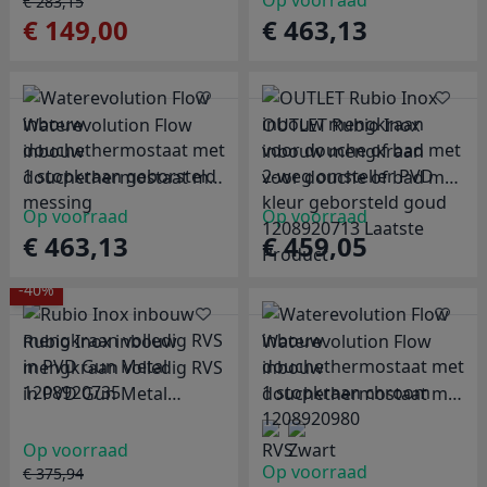
Op voorraad
€ 283,15
€ 149,00
€ 463,13
Waterevolution Flow
OUTLET Rubio Inox
inbouw
inbouw mengkraan
douchethermostaat met
voor douche of bad met
1 stopkraan geborsteld
2-weg omsteller PVD
Op voorraad
Op voorraad
messing
kleur geborsteld goud
€ 463,13
€ 459,05
1208920713 Laatste
Product
-40%
Rubio Inox inbouw
Waterevolution Flow
mengkraan volledig RVS
inbouw
in PVD Gun Metal
douchethermostaat met
1208920735
1 stopkraan chroom
1208920980
Op voorraad
Op voorraad
€ 375,94