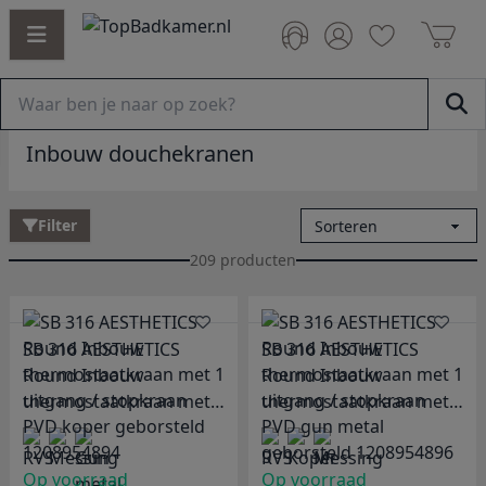
Inbouw douchekranen
Filter
209 producten
SB 316 AESTHETICS
SB 316 AESTHETICS
Round Inbouw
Round Inbouw
thermostaatkraan met 1
thermostaatkraan met 1
uitgang / stopkraan
uitgang / stopkraan
PVD koper geborsteld
PVD gun metal
1208954894
Op voorraad
geborsteld 1208954896
Op voorraad