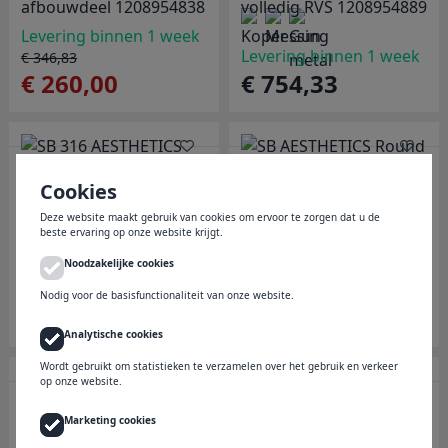
knoppen volledig RVS
uitgang / stopkraan
afbouwdeel 1208954838
volledig RVS 1208954889
Levering binnen 1 week
Levering binnen 1 week
€ 346,83
€ 260,00
€ 754,33
SB 316 AESTHETICS
SB AESTHETICS Round
Cookies
Round Inbouw
Inbouw
thermostaatkraan met 1
thermostaatkraan met 1
Deze website maakt gebruik van cookies om ervoor te zorgen dat u de
beste ervaring op onze website krijgt.
uitgang / stopkraan
uitgang / stopkraan mat
PVD goud geborsteld
Noodzakelijke cookies
wit 1208954900
1208954895
Levering binnen 1 week
Levering binnen 1 week
Nodig voor de basisfunctionaliteit van onze website.
€ 868,30
€ 682,61
Analytische cookies
Wordt gebruikt om statistieken te verzamelen over het gebruik en verkeer
op onze website.
SB 316 AESTHETICS
SB 316 AESTHETICS
Marketing cookies
Round Inbouw
Round Inbouw