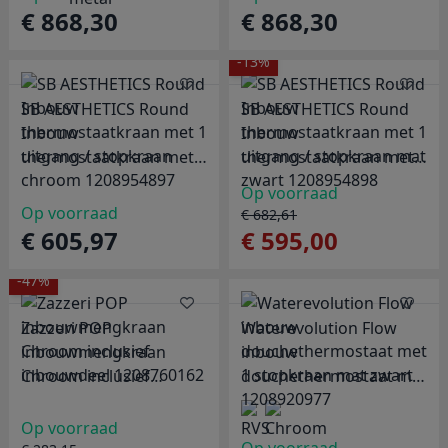
€ 868,30
€ 868,30
-13%
SB AESTHETICS Round
SB AESTHETICS Round
Inbouw
Inbouw
thermostaatkraan met 1
thermostaatkraan met 1
uitgang / stopkraan
uitgang / stopkraan mat
Op voorraad
chroom 1208954897
zwart 1208954898
Op voorraad
€ 682,61
€ 605,97
€ 595,00
-47%
Zazzeri POP
Waterevolution Flow
inbouwmengkraan
inbouw
Chroom inclusief
douchethermostaat met
inbouwdeel 1208760162
1 stopkraan mat zwart
1208920977
Op voorraad