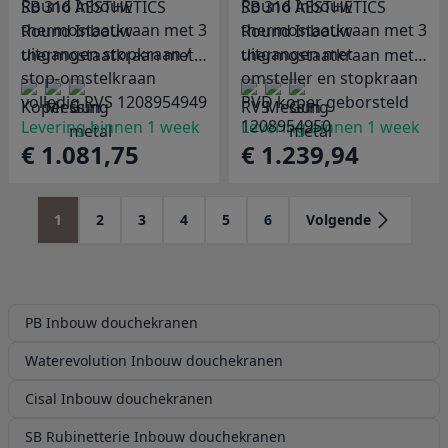
SB 316 AESTHETICS
SB 316 AESTHETICS
Round Inbouw
Round Inbouw
thermostaatkraan met 3
thermostaatkraan met 3
uitgangen stopkraan /
uitgangen met
stop-omstelkraan
omsteller en stopkraan
volledig RVS 1208954949
Levering binnen 1 week
PVD koper geborsteld
Levering binnen 1 week
€ 1.081,75
€ 1.239,94
1208954950
1
2
3
4
5
6
Volgende
PB Inbouw douchekranen
Waterevolution Inbouw douchekranen
Cisal Inbouw douchekranen
SB Rubinetterie Inbouw douchekranen