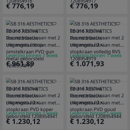
omstelkraan mat zwart
omstelkraan mat wit
€ 776,19
€ 776,19
1208954916
1208954917
SB 316 AESTHETICS
SB 316 AESTHETICS
Round Inbouw
Round Inbouw
thermostaatkraan met 2
thermostaatkraan met 2
uitgangen / stop-
uitgangen / 2 x
Levering binnen 1 week
Levering binnen 1 week
omstelkraan PVD gun
stopkraan volledig RVS
€ 961,89
€ 1.071,93
metal geborsteld
1208954919
1208954918
SB 316 AESTHETICS
SB 316 AESTHETICS
Round Inbouw
Round Inbouw
thermostaatkraan met 2
thermostaatkraan met 2
uitgangen / 2 x
uitgangen / 2 x
Levering binnen 1 week
Levering binnen 1 week
stopkraan PVD koper
stopkraan PVD goud
€ 1.230,12
€ 1.230,12
geborsteld 1208954941
geborsteld 1208954944