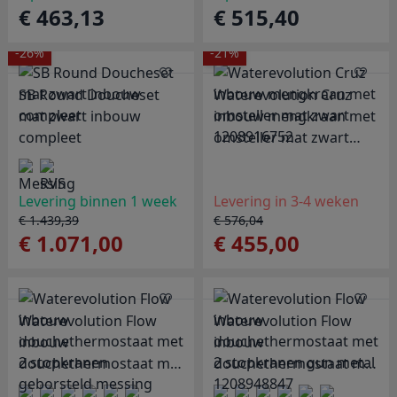
€ 463,13
€ 515,40
-26%
-21%
SB Round Doucheset
Waterevolution Cruz
mat zwart inbouw
inbouw mengkraan met
compleet
omsteller mat zwart
1208916752
Levering binnen 1 week
Levering in 3-4 weken
€ 1.439,39
€ 576,04
€ 1.071,00
€ 455,00
Waterevolution Flow
Waterevolution Flow
inbouw
inbouw
douchethermostaat met
douchethermostaat met
2 stopkranen
2 stopkranen gun metal