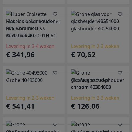
Huber Croisette Klassiek
Grohe glas voor
bekerhouder RVS-
glashouder 40254000
Keramiek 4020.01H.AC
Levering in 3-4 weken
Levering in 2-3 weken
€ 341,96
€ 70,62
Grohe 40493000
Grohe glas/zeephouder
chroom 40304003
Levering in 2-3 weken
Levering in 2-3 weken
€ 541,41
€ 126,06
Grohe glas/zeephouder
Grohe glas/zeephouder