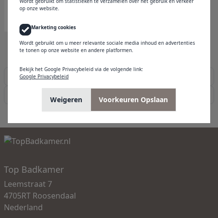
Wordt gebruikt om statistieken te verzamelen over het gebruik en verkeer
Levering in 2-3 weken
op onze website.
€ 201,68
Marketing cookies
Wordt gebruikt om u meer relevante sociale media inhoud en advertenties
te tonen op onze website en andere platformen.
Bekijk het Google Privacybeleid via de volgende link:
Grohe Glashouders
Google Privacybeleid
Huber Glashouders
Weigeren
Voorkeuren Opslaan
Top Badkamer
Leemstraat 7
4705RT Roosendaal
Nederland