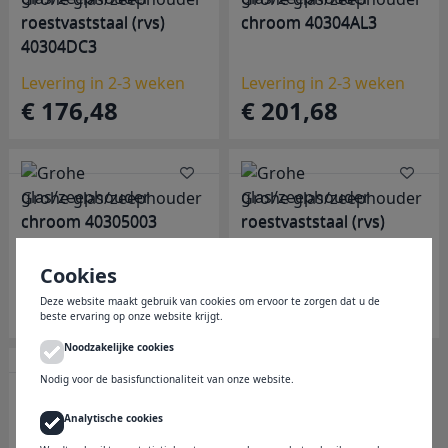
roestvaststaal (rvs)
chroom 40304AL3
40304DC3
Levering in 2-3 weken
Levering in 2-3 weken
€ 176,48
€ 201,68
Grohe glas/zeephouder
Grohe glas/zeephouder
chroom 40305003
roestvaststaal (rvs)
40305DC3
Cookies
Levering in 2-3 weken
Levering in 2-3 weken
€ 126,06
€ 176,48
Deze website maakt gebruik van cookies om ervoor te zorgen dat u de
beste ervaring op onze website krijgt.
Noodzakelijke cookies
Nodig voor de basisfunctionaliteit van onze website.
Grohe glas/zeephouder
chroom 40305AL3
Analytische cookies